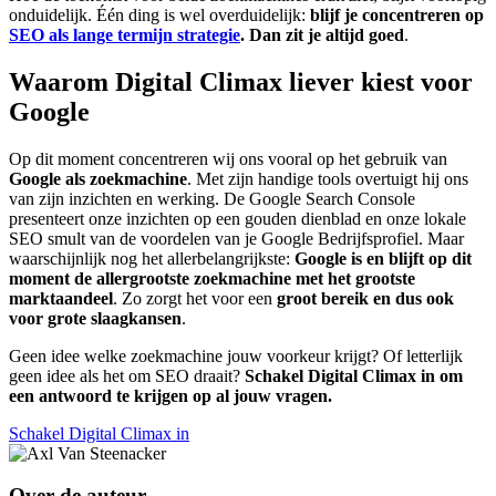
onduidelijk. Één ding is wel overduidelijk:
blijf je concentreren op
SEO als lange termijn strategie
. Dan zit je altijd goed
.
Waarom Digital Climax liever kiest voor
Google
Op dit moment concentreren wij ons vooral op het gebruik van
Google als zoekmachine
. Met zijn handige tools overtuigt hij ons
van zijn inzichten en werking. De Google Search Console
presenteert onze inzichten op een gouden dienblad en onze lokale
SEO smult van de voordelen van je Google Bedrijfsprofiel. Maar
waarschijnlijk nog het allerbelangrijkste:
Google is en blijft op dit
moment de allergrootste zoekmachine met het grootste
marktaandeel
. Zo zorgt het voor een
groot bereik en dus ook
voor grote slaagkansen
.
Geen idee welke zoekmachine jouw voorkeur krijgt? Of letterlijk
geen idee als het om SEO draait?
Schakel Digital Climax in om
een antwoord te krijgen op al jouw vragen.
Schakel Digital Climax in
Over de auteur