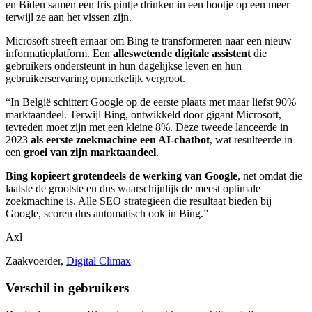
en Biden samen een fris pintje drinken in een bootje op een meer
terwijl ze aan het vissen zijn.
Microsoft streeft ernaar om Bing te transformeren naar een nieuw
informatieplatform. Een
alleswetende digitale assistent
die
gebruikers ondersteunt in hun dagelijkse leven en hun
gebruikerservaring opmerkelijk vergroot.
“In België schittert Google op de eerste plaats met maar liefst 90%
marktaandeel. Terwijl Bing, ontwikkeld door gigant Microsoft,
tevreden moet zijn met een kleine 8%. Deze tweede lanceerde in
2023
als eerste zoekmachine een AI-chatbot
, wat resulteerde in
een
groei van zijn marktaandeel
.
Bing kopieert grotendeels de werking van Google
, net omdat die
laatste de grootste en dus waarschijnlijk de meest optimale
zoekmachine is. Alle SEO strategieën die resultaat bieden bij
Google, scoren dus automatisch ook in Bing.”
Axl
Zaakvoerder
,
Digital Climax
Verschil in gebruikers