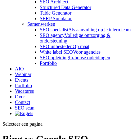
SEO Architect
Structured Data Generator
Table Generator
SERP Simulator
Samenwerken
SEO specialist
Als aanvulling op je intern team
SEO agency
Volledige ontzorging &
ondersteuning
SEO uitbesteden
Op maat
White label SEO
Voor agencies
SEO opleiding
In-house opleidingen
Portfolio
AIO
Webinar
Events
Portfolio
Vacatures
Over
Contact
SEO scan
Selecteer een pagina