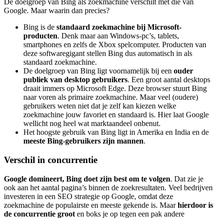
De doelgroep van Bing als zoekmachine verschilt met die van
Google. Maar waarin dan precies?
Bing is de
standaard zoekmachine bij Microsoft-
producten
. Denk maar aan Windows-pc’s, tablets,
smartphones en zelfs de Xbox spelcomputer. Producten van
deze softwaregigant stellen Bing dus automatisch in als
standaard zoekmachine.
De doelgroep van Bing ligt voornamelijk bij een
ouder
publiek van desktop gebruikers
. Een groot aantal desktops
draait immers op Microsoft Edge. Deze browser stuurt Bing
naar voren als primaire zoekmachine. Maar veel (oudere)
gebruikers weten niet dat je zelf kan kiezen welke
zoekmachine jouw favoriet en standaard is. Hier laat Google
wellicht nog heel wat marktaandeel onbenut.
Het hoogste gebruik van Bing ligt in Amerika en India en de
meeste Bing-gebruikers zijn mannen
.
Verschil in concurrentie
Google domineert, Bing doet zijn best om te volgen
. Dat zie je
ook aan het aantal pagina’s binnen de zoekresultaten. Veel bedrijven
investeren in een SEO strategie op Google, omdat deze
zoekmachine de populairste en meeste gekende is. Maar
hierdoor is
de concurrentie groot
en boks je op tegen een pak andere