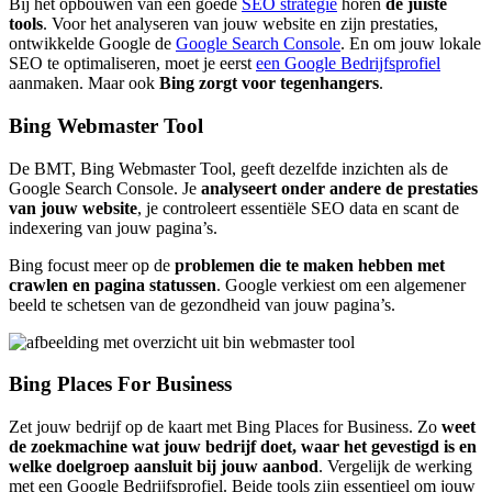
Bij het opbouwen van een goede
SEO strategie
horen
de juiste
tools
. Voor het analyseren van jouw website en zijn prestaties,
ontwikkelde Google de
Google Search Console
. En om jouw lokale
SEO te optimaliseren, moet je eerst
een Google Bedrijfsprofiel
aanmaken. Maar ook
Bing zorgt voor tegenhangers
.
Bing Webmaster Tool
De BMT, Bing Webmaster Tool, geeft dezelfde inzichten als de
Google Search Console. Je
analyseert onder andere de prestaties
van jouw website
, je controleert essentiële SEO data en scant de
indexering van jouw pagina’s.
Bing focust meer op de
problemen die te maken hebben met
crawlen en pagina statussen
. Google verkiest om een algemener
beeld te schetsen van de gezondheid van jouw pagina’s.
Bing Places For Business
Zet jouw bedrijf op de kaart met Bing Places for Business. Zo
weet
de zoekmachine wat jouw bedrijf doet, waar het gevestigd is en
welke doelgroep aansluit bij jouw aanbod
. Vergelijk de werking
met een Google Bedrijfsprofiel. Beide tools zijn essentieel om jouw